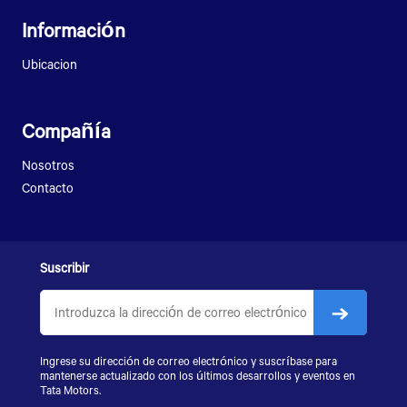
LPT 709
PRIMA 3428.T
Información
ULTRA T.6
PRIMA 4438.S
ULTRA T.7
Ubicacion
ULTRA T.11
LPT 1116
Compañía
Nosotros
Contacto
Suscribir
Ingrese su dirección de correo electrónico y suscríbase para
mantenerse actualizado con los últimos desarrollos y eventos en
Tata Motors.